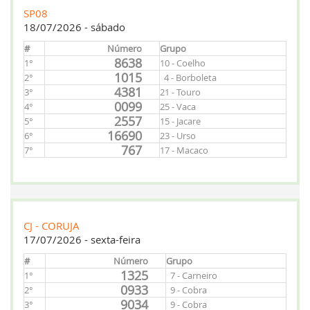
SP08
18/07/2026 - sábado
#
Número
Grupo
8638
1°
10 - Coelho
1015
2°
4 - Borboleta
4381
3°
21 - Touro
0099
4°
25 - Vaca
2557
5°
15 - Jacare
16690
6°
23 - Urso
767
7°
17 - Macaco
CJ - CORUJA
17/07/2026 - sexta-feira
#
Número
Grupo
1325
1°
7 - Carneiro
0933
2°
9 - Cobra
9034
3°
9 - Cobra